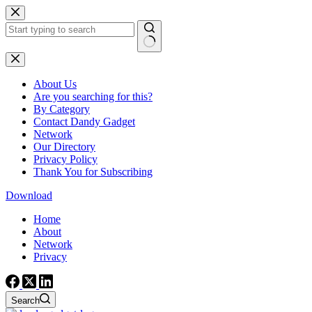
Skip
to
content
No
results
About Us
Are you searching for this?
By Category
Contact Dandy Gadget
Network
Our Directory
Privacy Policy
Thank You for Subscribing
Download
Home
About
Network
Privacy
Search