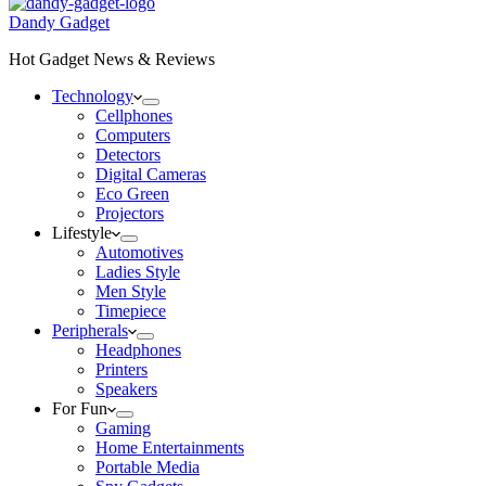
Dandy Gadget
Hot Gadget News & Reviews
Technology
Cellphones
Computers
Detectors
Digital Cameras
Eco Green
Projectors
Lifestyle
Automotives
Ladies Style
Men Style
Timepiece
Peripherals
Headphones
Printers
Speakers
For Fun
Gaming
Home Entertainments
Portable Media