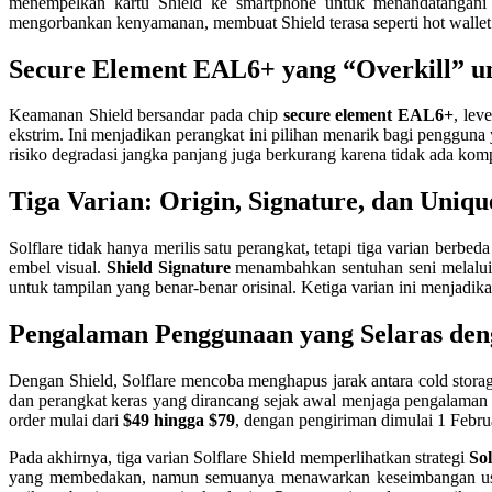
menempelkan kartu Shield ke smartphone untuk menandatangani tr
mengorbankan kenyamanan, membuat Shield terasa seperti hot wallet
Secure Element EAL6+ yang “Overkill” u
Keamanan Shield bersandar pada chip
secure element EAL6+
, lev
ekstrim. Ini menjadikan perangkat ini pilihan menarik bagi pengguna
risiko degradasi jangka panjang juga berkurang karena tidak ada ko
Tiga Varian: Origin, Signature, dan Uniqu
Solflare tidak hanya merilis satu perangkat, tetapi tiga varian berb
embel visual.
Shield Signature
menambahkan sentuhan seni melalui d
untuk tampilan yang benar-benar orisinal. Ketiga varian ini menjadika
Pengalaman Penggunaan yang Selaras denga
Dengan Shield, Solflare mencoba menghapus jarak antara cold storage
dan perangkat keras yang dirancang sejak awal menjaga pengalaman t
order mulai dari
$49 hingga $79
, dengan pengiriman dimulai 1 Febru
Pada akhirnya, tiga varian Solflare Shield memperlihatkan strategi
Sol
yang membedakan, namun semuanya menawarkan keseimbangan usabi