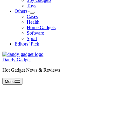
Spy Gadgets
Toys
Others
Cases
Health
Home Gadgets
Software
Sport
Editors’ Pick
Dandy Gadget
Hot Gadget News & Reviews
Menu