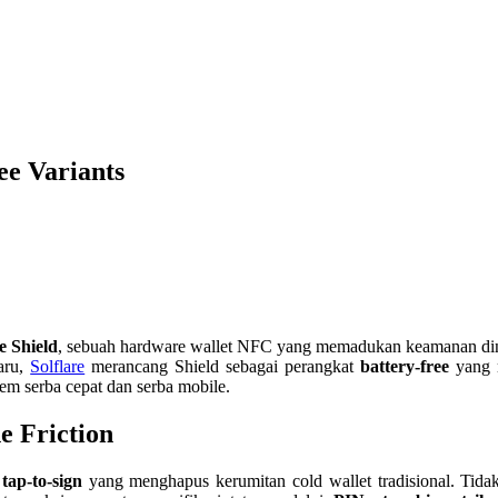
ee Variants
e Shield
, sebuah hardware wallet NFC yang memadukan keamanan dingi
baru,
Solflare
merancang Shield sebagai perangkat
battery-free
yang m
m serba cepat dan serba mobile.
e Friction
ap-to-sign
yang menghapus kerumitan cold wallet tradisional. Tidak