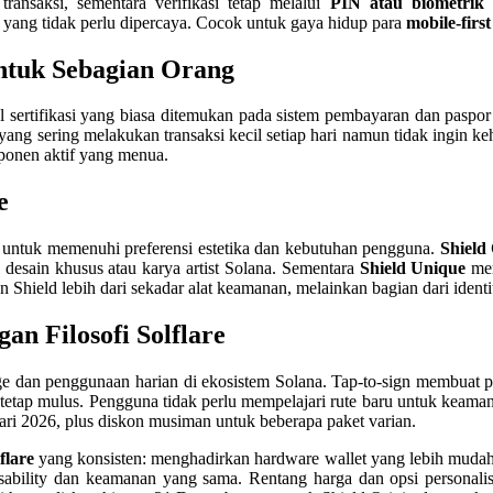
ansaksi, sementara verifikasi tetap melalui
PIN atau biometrik
d
 yang tidak perlu dipercaya. Cocok untuk gaya hidup para
mobile-first
ntuk Sebagian Orang
el sertifikasi yang biasa ditemukan pada sistem pembayaran dan paspor 
 yang sering melakukan transaksi kecil setiap hari namun tidak ingin 
mponen aktif yang menua.
e
eda untuk memenuhi preferensi estetika dan kebutuhan pengguna.
Shield
esain khusus atau karya artist Solana. Sementara
Shield Unique
mem
n Shield lebih dari sekadar alat keamanan, melainkan bagian dari identi
n Filosofi Solflare
 dan penggunaan harian di ekosistem Solana. Tap-to-sign membuat prak
etap mulus. Pengguna tidak perlu mempelajari rute baru untuk keaman
ari 2026, plus diskon musiman untuk beberapa paket varian.
flare
yang konsisten: menghadirkan hardware wallet yang lebih mudah d
lity dan keamanan yang sama. Rentang harga dan opsi personalisa