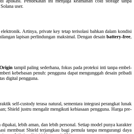
i aplikasi. Pendekatan ini menjaga keamanan cold storage tanpa
Solana user.
elektronik. Artinya, private key tetap terisolasi bahkan dalam kondisi
kehilangan lapisan perlindungan maksimal. Dengan desain
battery-free
,
 Origin
tampil paling sederhana, fokus pada proteksi inti tanpa embel-
beri kebebasan penuh: pengguna dapat mengunggah desain pribadi
tas digital pengguna.
tik self-custody terasa natural, sementara integrasi perangkat lunak
an; Shield justru mengalir mengikuti kebiasaan pengguna. Harga pre-
ipakai, lebih aman, dan lebih personal. Setiap model punya karakter
si membuat Shield terjangkau bagi pemula tanpa mengurangi daya